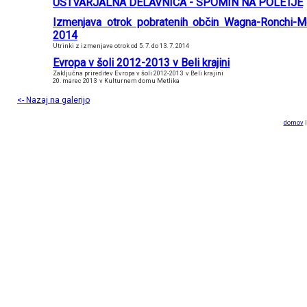
USTVARJALNA DELAVNICA - SPOMIN NA POLETJE
Izmenjava otrok pobratenih občin Wagna-Ronchi-Me
2014
Utrinki z izmenjave otrok od 5. 7. do 13. 7. 2014
Evropa v šoli 2012-2013 v Beli krajini
Zaključna prireditev Evropa v šoli 2012-2013 v Beli krajini
20. marec 2013 v Kulturnem domu Metlika
<- Nazaj na galerijo
domov