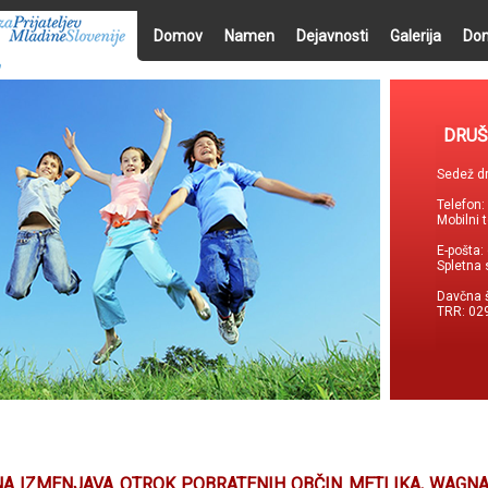
Domov
Namen
Dejavnosti
Galerija
Don
DRUŠ
Sedež dr
Telefon
Mobilni 
E-pošta:
Spletna 
Davčna 
TRR: 02
A IZMENJAVA OTROK POBRATENIH OBČIN METLIKA, WAGN