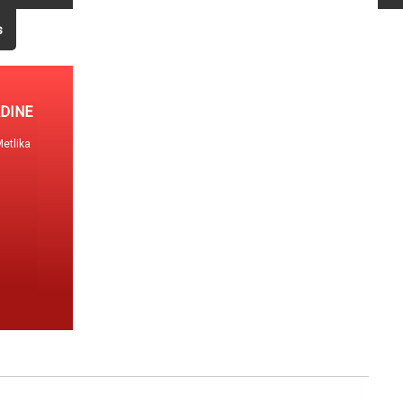
s
DINE
Metlika