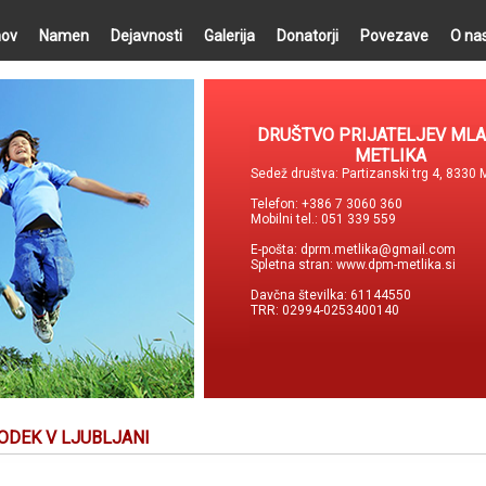
ov
Namen
Dejavnosti
Galerija
Donatorji
Povezave
O na
DRUŠTVO PRIJATELJEV MLA
METLIKA
Sedež društva: Partizanski trg 4, 8330 
Telefon: +386 7 3060 360
Mobilni tel.: 051 339 559
E-pošta:
dprm.metlika@gmail.com
Spletna stran:
www.dpm-metlika.si
Davčna številka: 61144550
TRR: 02994-0253400140
GODEK V LJUBLJANI