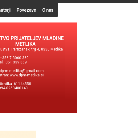
atorji
Povezave
O nas
TVO PRIJATELJEV MLADINE
METLIKA
uštva: Partizanski trg 4, 8330 Metlika
: +386 7 3060 360
tel.: 051 339 559
dprm.metlika@gmail.com
stran:
www.dpm-metlika.si
številka: 61144550
994-0253400140