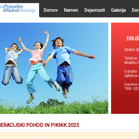
Domov
Namen
Dejavnosti
Galerija
Don
DRUŠ
Sedež dr
Telefon
Mobilni 
E-pošta:
Spletna 
Davčna 
TRR: 02
NERACIJSKI POHOD IN PIKNIK 2025