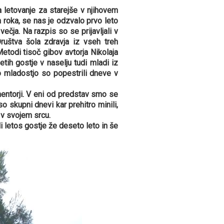
a letovanje za starejše v njihovem
 roka, se nas je odzvalo prvo leto
večja. Na razpis so se prijavljali v
ruštva šola zdravja iz vseh treh
etodi tisoč gibov avtorja Nikolaja
etih gostje v naselju tudi mladi iz
o mladostjo so popestrili dneve v
 mentorji. V eni od predstav smo se
so skupni dnevi kar prehitro minili,
 v svojem srcu.
 letos gostje že deseto leto in še