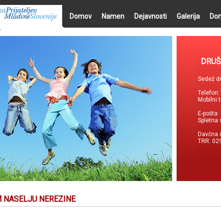
Domov
Namen
Dejavnosti
Galerija
Don
DRUŠ
Sedež dr
Telefon
Mobilni 
E-pošta:
Spletna 
Davčna 
TRR: 02
EM NASELJU NEREZINE