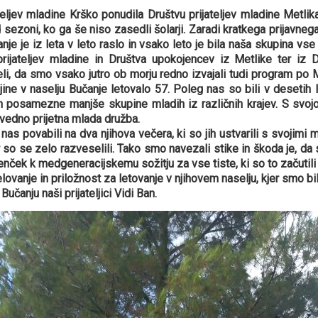
teljev mladine Krško ponudila Društvu prijateljev mladine Metlik
sezoni, ko ga še niso zasedli šolarji. Zaradi kratkega prijavnega
je je iz leta v leto raslo in vsako leto je bila naša skupina vse 
rijateljev mladine in Društva upokojencev iz Metlike ter iz D
eli, da smo vsako jutro ob morju redno izvajali tudi program po M
jine v naselju Bučanje letovalo 57. Poleg nas so bili v desetih l
 in posamezne manjše skupine mladih iz različnih krajev. S svoj
i vedno prijetna mlada družba.
nas povabili na dva njihova večera, ki so jih ustvarili s svojimi
ar so se zelo razveselili. Tako smo navezali stike in škoda je, da 
enček k medgeneracijskemu sožitju za vse tiste, ki so to začutili
anje in priložnost za letovanje v njihovem naselju, kjer smo bili
učanju naši prijateljici Vidi Ban.