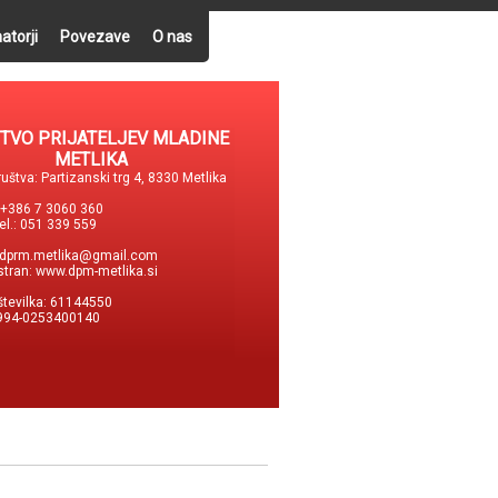
atorji
Povezave
O nas
TVO PRIJATELJEV MLADINE
METLIKA
uštva: Partizanski trg 4, 8330 Metlika
: +386 7 3060 360
tel.: 051 339 559
dprm.metlika@gmail.com
stran:
www.dpm-metlika.si
številka: 61144550
994-0253400140