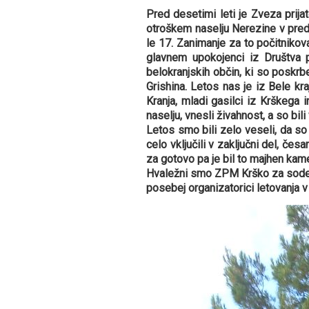
Pred desetimi leti je Zveza prija
otroškem naselju Nerezine v pred 
le 17. Zanimanje za to počitnikovan
glavnem upokojenci iz Društva p
belokranjskih občin, ki so poskrb
Grishina. Letos nas je iz Bele kra
Kranja, mladi gasilci iz Krškega
naselju, vnesli živahnost, a so bil
Letos smo bili zelo veseli, da so 
celo vključili v zaključni del, čes
za gotovo pa je bil to majhen kam
Hvaležni smo ZPM Krško za sodelov
posebej organizatorici letovanja v B