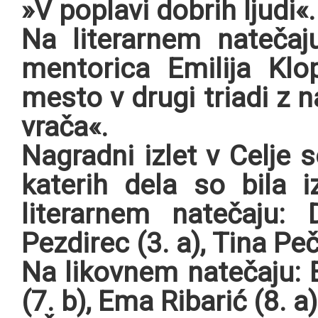
»V poplavi dobrih ljudi«.
Na literarnem natečaj
mentorica Emilija Klop
mesto v drugi triadi z
vrača«.
Nagradni izlet v Celje s
katerih dela so bila 
literarnem natečaju: 
Pezdirec (3. a), Tina Peč
Na likovnem natečaju: E
(7. b), Ema Ribarić (8. a)