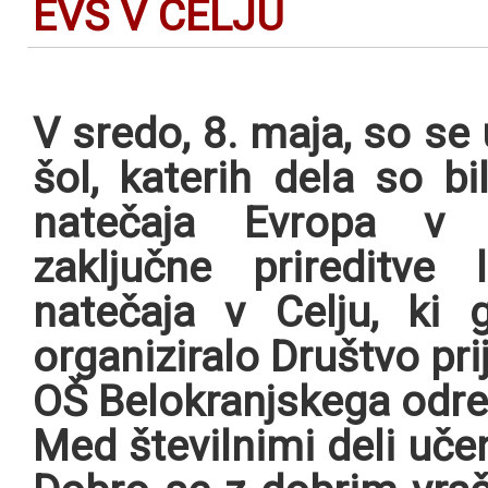
EVŠ V CELJU
V sredo, 8. maja, so se 
šol, katerih dela so b
natečaja Evropa v š
zaključne prireditve 
natečaja v Celju, ki 
organiziralo Društvo pri
OŠ Belokranjskega odr
Med številnimi deli učen