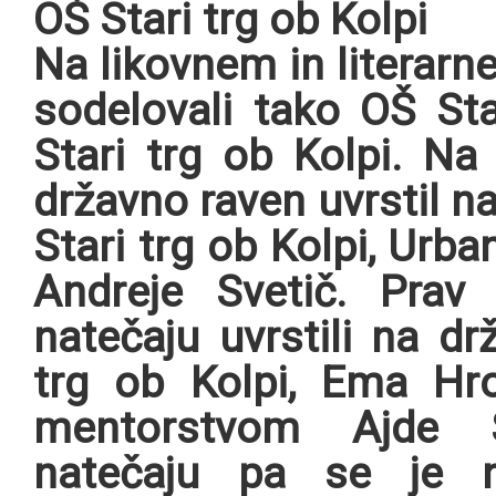
OŠ Stari trg ob Kolpi
Na likovnem in literarn
sodelovali tako OŠ St
Stari trg ob Kolpi. Na
državno raven uvrstil na
Stari trg ob Kolpi, Ur
Andreje Svetič. Pra
natečaju uvrstili na d
trg ob Kolpi, Ema Hr
mentorstvom Ajde S
natečaju pa se je n