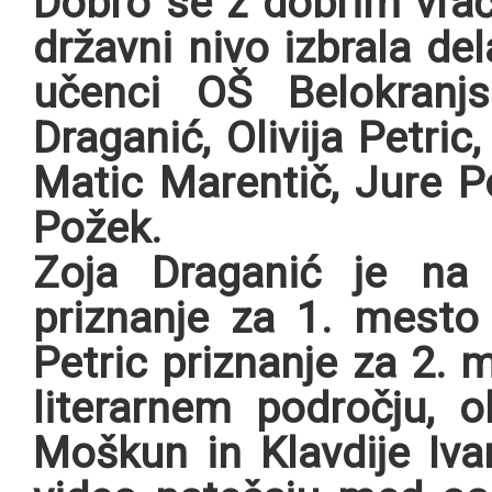
Dobro se z dobrim vrač
državni nivo izbrala dela
učenci OŠ Belokranj
Draganić, Olivija Petri
Matic Marentič, Jure P
Požek.
Zoja Draganić je na 
priznanje za 1. mesto 
Petric priznanje za 2.
literarnem področju,
Moškun in Klavdije Iva