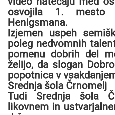
video natečaju med os
osvojila 1. mesto
Henigsmana.
Izjemen uspeh semišk
poleg nedvomnih talento
pomenu dobrih del m
želijo, da slogan Dobr
popotnica v vsakdanjem 
Srednja šola Črnomelj
Tudi Srednja šola Č
likovnem in ustvarjalne