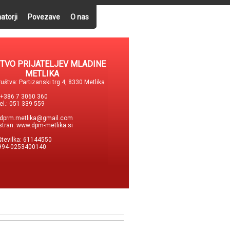
atorji
Povezave
O nas
TVO PRIJATELJEV MLADINE
METLIKA
uštva: Partizanski trg 4, 8330 Metlika
: +386 7 3060 360
tel.: 051 339 559
dprm.metlika@gmail.com
stran:
www.dpm-metlika.si
številka: 61144550
994-0253400140