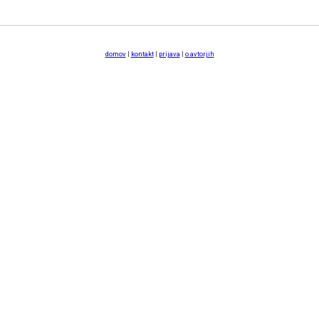
domov
|
kontakt
|
prijava
|
o avtorjih