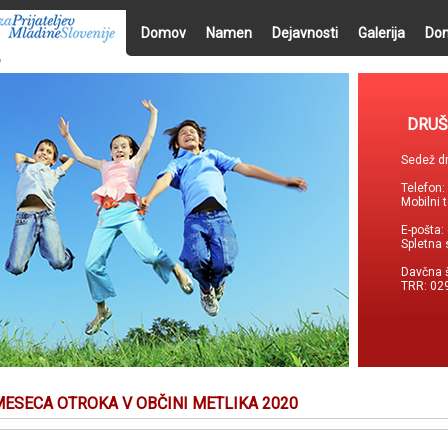
Domov
Namen
Dejavnosti
Galerija
Don
DRUŠ
Sedež dr
Telefon
Mobilni 
E-pošta:
Spletna 
Davčna 
TRR: 02
 MESECA OTROKA V OBČINI METLIKA 2020