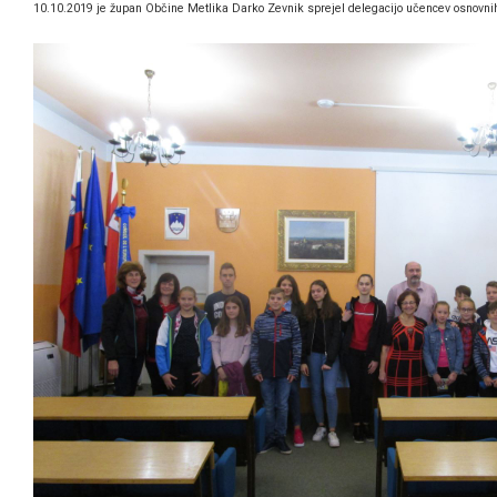
10.10.2019 je župan Občine Metlika Darko Zevnik sprejel delegacijo učencev osnovnih 