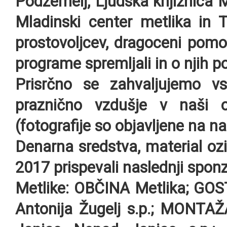
Podzemelj, Ljudska knjižnica M
Mladinski center metlika in T
prostovoljcev, dragoceni pomo
programe spremljali in o njih po
Prisrčno se zahvaljujemo vs
praznično vzdušje v naši
(fotografije so objavljene na naš
Denarna sredstva, material oz
2017 prispevali naslednji sponzo
Metlike
: OBČINA Metlika; GOS
Antonija Žugelj s.p.; MONTAŽA