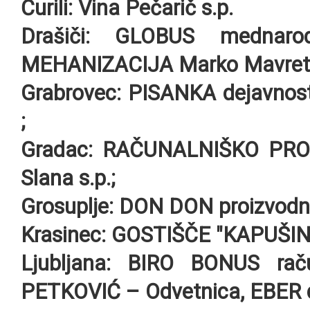
Čurili:
Vina Pečarič s.p.
Drašiči:
GLOBUS mednarod
MEHANIZACIJA Marko Mavretić
Grabrovec:
PISANKA dejavnost 
;
Gradac
: RAČUNALNIŠKO PROG
Slana s.p.;
Grosuplje
: DON DON proizvodno 
Krasinec:
GOSTIŠČE "KAPUŠIN"
Ljubljana:
BIRO BONUS raču
PETKOVIĆ – Odvetnica, EBER d