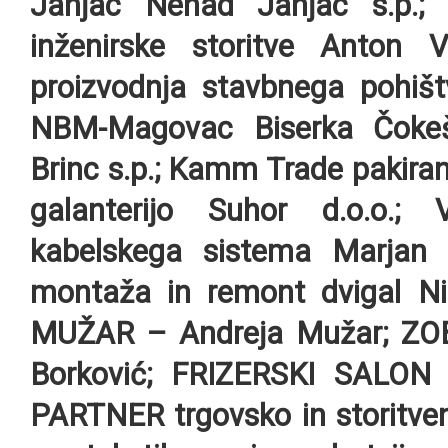
Janjac Nenad Janjac s.p.;
inženirske storitve Anton V
proizvodnja stavbnega pohi
NBM-Magovac Biserka Čokeš
Brinc s.p.; Kamm Trade pakira
galanterijo Suhor d.o.o.
kabelskega sistema Marjan 
montaža in remont dvigal Ni
MUŽAR – Andreja Mužar; ZOB
Borković; FRIZERSKI SALON 
PARTNER trgovsko in storitven