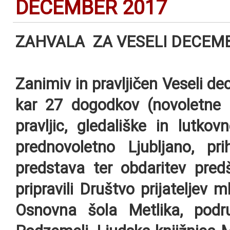
DECEMBER 2017
ZAHVALA ZA VESELI DECEMB
Zanimiv in pravljičen Veseli de
kar 27 dogodkov (novoletne us
pravljic, gledališke in lutko
prednovoletno Ljubljano, 
predstava ter obdaritev predš
pripravili Društvo prijateljev 
Osnovna šola Metlika, podr