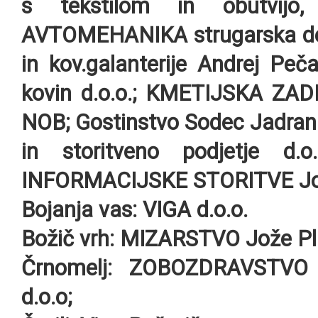
s tekstilom in obutvijo,
AVTOMEHANIKA strugarska del
in kov.galanterije Andrej Pe
kovin d.o.o.; KMETIJSKA ZADR
NOB; Gostinstvo Sodec Jadrank
in storitveno podjetje d.o.
INFORMACIJSKE STORITVE Jože
Bojanja vas:
VIGA d.o.o.
Božič vrh:
MIZARSTVO Jože Plu
Črnomelj:
ZOBOZDRAVSTVO 
d.o.o;