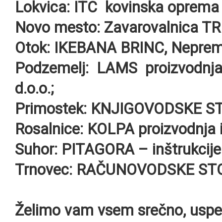
Lokvica
: ITC kovinska oprema i
Novo mesto:
Zavarovalnica TRI
Otok:
IKEBANA BRINC, Nepremičn
Podzemelj
: LAMS proizvodnja
d.o.o.;
Primostek:
KNJIGOVODSKE STO
Rosalnice:
KOLPA proizvodnja i
Suhor:
PITAGORA – inštrukcije
Trnovec:
RAČUNOVODSKE STORI
Želimo vam vsem srečno, uspeš