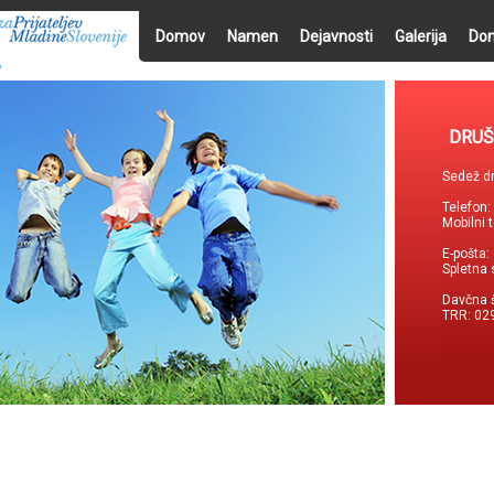
Domov
Namen
Dejavnosti
Galerija
Don
DRUŠ
Sedež dr
Telefon
Mobilni 
E-pošta:
Spletna 
Davčna 
TRR: 02