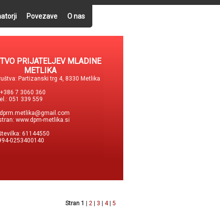
atorji
Povezave
O nas
TVO PRIJATELJEV MLADINE
METLIKA
uštva: Partizanski trg 4, 8330 Metlika
: +386 7 3060 360
tel.: 051 339 559
dprm.metlika@gmail.com
stran:
www.dpm-metlika.si
številka: 61144550
994-0253400140
Stran 1
|
2
|
3
|
4
|
5