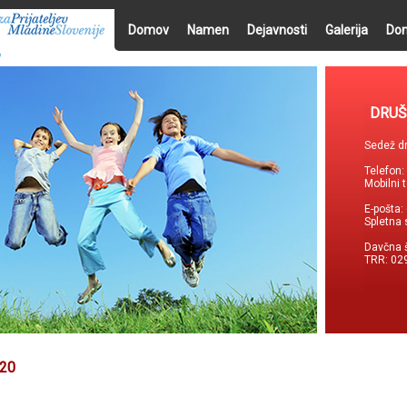
Domov
Namen
Dejavnosti
Galerija
Don
DRUŠ
Sedež dr
Telefon
Mobilni 
E-pošta:
Spletna 
Davčna 
TRR: 02
20