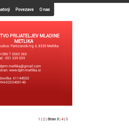
atorji
Povezave
O nas
TVO PRIJATELJEV MLADINE
METLIKA
uštva: Partizanski trg 4, 8330 Metlika
: +386 7 3060 360
tel.: 051 339 559
dprm.metlika@gmail.com
stran:
www.dpm-metlika.si
številka: 61144550
994-0253400140
1
|
2
|
Stran 3
|
4
|
5